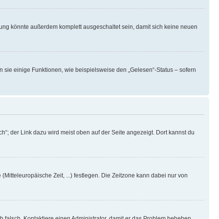
rung könnte außerdem komplett ausgeschaltet sein, damit sich keine neuen
n sie einige Funktionen, wie beispielsweise den „Gelesen“-Status – sofern
h“; der Link dazu wird meist oben auf der Seite angezeigt. Dort kannst du
(Mitteleuropäische Zeit, ...) festlegen. Die Zeitzone kann dabei nur von
ich falsch. Kontaktiere einen Administrator, damit er das Problem beheben