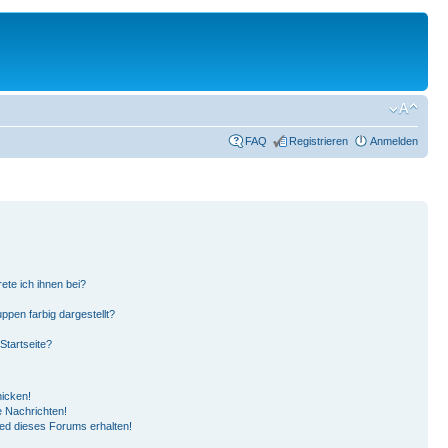
FAQ
Registrieren
Anmelden
ete ich ihnen bei?
pen farbig dargestellt?
Startseite?
hicken!
 Nachrichten!
ied dieses Forums erhalten!