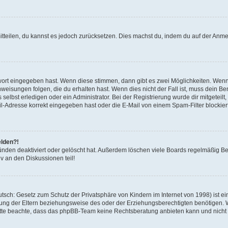
mitteilen, du kannst es jedoch zurücksetzen. Dies machst du, indem du auf der Anm
swort eingegeben hast. Wenn diese stimmen, dann gibt es zwei Möglichkeiten. Wen
eisungen folgen, die du erhalten hast. Wenn dies nicht der Fall ist, muss dein Ben
lbst erledigen oder ein Administrator. Bei der Registrierung wurde dir mitgeteilt, 
-Adresse korrekt eingegeben hast oder die E-Mail von einem Spam-Filter blockiert
elden?!
nden deaktiviert oder gelöscht hat. Außerdem löschen viele Boards regelmäßig Ben
v an den Diskussionen teil!
sch: Gesetz zum Schutz der Privatsphäre von Kindern im Internet von 1998) ist ei
ng der Eltern beziehungsweise des oder der Erziehungsberechtigten benötigen. Wenn
. Bitte beachte, dass das phpBB-Team keine Rechtsberatung anbieten kann und nicht d