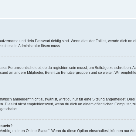
utzername und dein Passwort richtig sind. Wenn dies der Fall ist, wende dich an ei
welches ein Administrator lösen muss.
es Forums entscheidet, ob du registriert sein musst, um Beiträge zu schreiben. Auf j
sand an andere Mitglieder, Beitritt zu Benutzergruppen und so weiter. Wir empfehlen 
isch anmelden“ nicht auswählst, wirst du nur für eine Sitzung angemeldet. Dies 
Dies ist nicht empfehlenswert, wenn du dich an einem öffentlichen Computer, zum 
geschaltet.
taucht?
 „Verbirg meinen Online-Status“. Wenn du diese Option einschaltest, können nur Ad