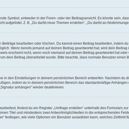
e Symbol, entweder in der Foren- oder der Beitragsansicht. Es könnte sein, dass e
ht aufgelistet. Z. B. „Du darfst neue Themen erstellen“, „Du darfst an Abstimmung
n Beiträge bearbeiten oder löschen. Du kannst einen Beitrag bearbeiten, indem du
möglich. Wenn bereits jemand auf deinen Beitrag geantwortet hat, wird dein Beitra
nweis erscheint nicht, wenn noch niemand auf deinen Beitrag geantwortet hat oder 
 warum dein Beitrag überarbeitet wurde. Bitte beachte, dass normale Benutzer einen
e in den Einstellungen in deinem persönlichen Bereich entwerfen. Nachdem du die 
zufügen, indem du in deinem persönlichen Bereich das standardmäßige Anhängen d
 „Signatur anhängen“ wieder deaktivieren.
beitest, findest du ein Register „Umfrage erstellen“ unterhalb des Formulars zur 
t einen Titel und mindestens zwei Antwortmöglichkeiten in die entsprechenden Felde
r“ festlegen, wie viele Optionen ein Benutzer auswählen kann, welches Zeitlimit fü