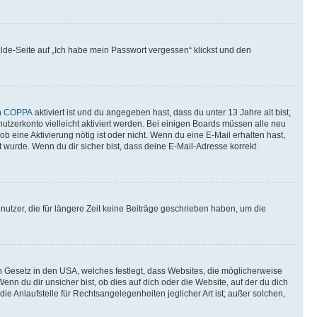
elde-Seite auf „Ich habe mein Passwort vergessen“ klickst und den
n
COPPA
aktiviert ist und du angegeben hast, dass du unter 13 Jahre alt bist,
utzerkonto vielleicht aktiviert werden. Bei einigen Boards müssen alle neu
ob eine Aktivierung nötig ist oder nicht. Wenn du eine E-Mail erhalten hast,
 wurde. Wenn du dir sicher bist, dass deine E-Mail-Adresse korrekt
utzer, die für längere Zeit keine Beiträge geschrieben haben, um die
n Gesetz in den USA, welches festlegt, dass Websites, die möglicherweise
 du dir unsicher bist, ob dies auf dich oder die Website, auf der du dich
ie Anlaufstelle für Rechtsangelegenheiten jeglicher Art ist; außer solchen,