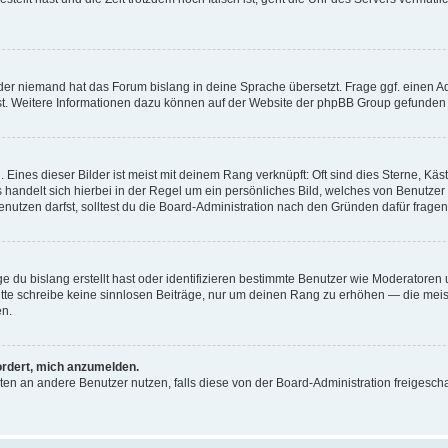
der niemand hat das Forum bislang in deine Sprache übersetzt. Frage ggf. einen Adm
est. Weitere Informationen dazu können auf der Website der phpBB Group gefunden
Eines dieser Bilder ist meist mit deinem Rang verknüpft: Oft sind dies Sterne, Kä
s handelt sich hierbei in der Regel um ein persönliches Bild, welches von Benutzer
utzen darfst, solltest du die Board-Administration nach den Gründen dafür fragen
e du bislang erstellt hast oder identifizieren bestimmte Benutzer wie Moderatore
 Bitte schreibe keine sinnlosen Beiträge, nur um deinen Rang zu erhöhen — die mei
en.
ordert, mich anzumelden.
ichten an andere Benutzer nutzen, falls diese von der Board-Administration freige