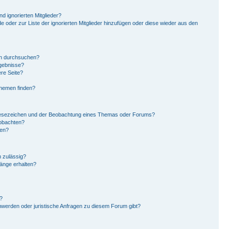
d ignorierten Mitglieder?
de oder zur Liste der ignorierten Mitglieder hinzufügen oder diese wieder aus den
en durchsuchen?
rgebnisse?
re Seite?
Themen finden?
Lesezeichen und der Beobachtung eines Themas oder Forums?
eobachten?
gen?
 zulässig?
hänge erhalten?
?
hwerden oder juristische Anfragen zu diesem Forum gibt?