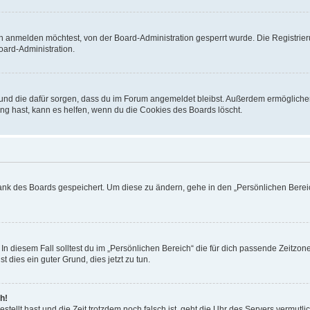
h anmelden möchtest, von der Board-Administration gesperrt wurde. Die Registrie
ard-Administration.
t und die dafür sorgen, dass du im Forum angemeldet bleibst. Außerdem ermögliche
ng hast, kann es helfen, wenn du die Cookies des Boards löscht.
bank des Boards gespeichert. Um diese zu ändern, gehe in den „Persönlichen Bereic
In diesem Fall solltest du im „Persönlichen Bereich“ die für dich passende Zeitzone 
t dies ein guter Grund, dies jetzt zu tun.
h!
estellt hast und die Zeit trotzdem noch falsch ist, geht die Uhr des Servers vermutl