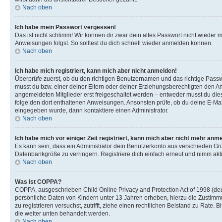
Nach oben
Ich habe mein Passwort vergessen!
Das ist nicht schlimm! Wir können dir zwar dein altes Passwort nicht wieder 
Anweisungen folgst. So solltest du dich schnell wieder anmelden können.
Nach oben
Ich habe mich registriert, kann mich aber nicht anmelden!
Überprüfe zuerst, ob du den richtigen Benutzernamen und das richtige Pas
musst du bzw. einer deiner Eltern oder deiner Erziehungsberechtigten den Anw
angemeldeten Mitglieder erst freigeschaltet werden – entweder musst du dies se
folge den dort enthaltenen Anweisungen. Ansonsten prüfe, ob du deine E-Mail
eingegeben wurde, dann kontaktiere einen Administrator.
Nach oben
Ich habe mich vor einiger Zeit registriert, kann mich aber nicht mehr anm
Es kann sein, dass ein Administrator dein Benutzerkonto aus verschieden Grü
Datenbankgröße zu verringern. Registriere dich einfach erneut und nimm akti
Nach oben
Was ist COPPA?
COPPA, ausgeschrieben Child Online Privacy and Protection Act of 1998 (deut
persönliche Daten von Kindern unter 13 Jahren erheben, hierzu die Zustimmu
zu registrieren versuchst, zutrifft, ziehe einen rechtlichen Beistand zu Rate
die weiter unten behandelt werden.
Nach oben