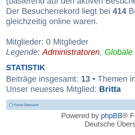
(basierend auf den aktiven Besuche
Der Besucherrekord liegt bei
414
Be
gleichzeitig online waren.
Mitglieder: 0 Mitglieder
Legende:
Administratoren
,
Globale
STATISTIK
Beiträge insgesamt:
13
• Themen i
Unser neuestes Mitglied:
Britta
Foren-Übersicht
Powered by
phpBB
® F
Deutsche Über