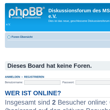
Diskussionsforum des MS
e.V.
Dies ist das neue, geschlossene Diskussionsforum
e.V.
Foren-Übersicht
Dieses Board hat keine Foren.
ANMELDEN
•
REGISTRIEREN
Benutzername:
Passwort:
WER IST ONLINE?
Insgesamt sind
2
Besucher online: 0