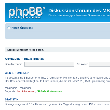
Diskussionsforum des MSC
Dies ist das neue, geschlossene Diskussionsforum 
Foren-Übersicht
Dieses Board hat keine Foren.
ANMELDEN
•
REGISTRIEREN
Benutzername:
Passwort:
WER IST ONLINE?
Insgesamt sind
5
Besucher online: 0 registrierte, 0 unsichtbare und 5 Gäste (basierend 
Der Besucherrekord liegt bei
414
Besuchern, die am 29. Mai 2026, 15:33 gleichzeitig onl
Mitglieder: 0 Mitglieder
Legende:
Administratoren
,
Globale Moderatoren
STATISTIK
Beiträge insgesamt:
13
• Themen insgesamt:
7
• Mitglieder insgesamt:
193
• Unser neues