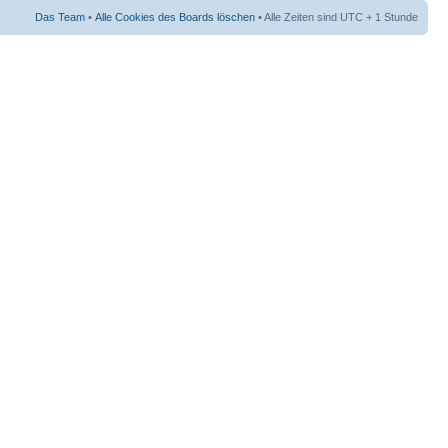
Das Team
•
Alle Cookies des Boards löschen
• Alle Zeiten sind UTC + 1 Stunde