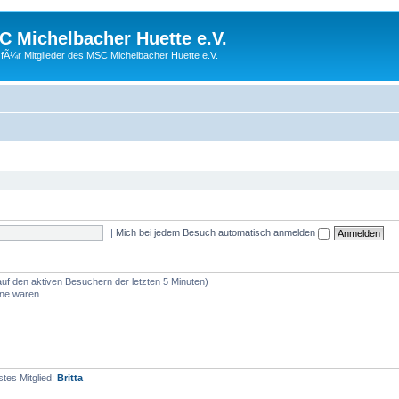
 Michelbacher Huette e.V.
fÃ¼r Mitglieder des MSC Michelbacher Huette e.V.
|
Mich bei jedem Besuch automatisch anmelden
auf den aktiven Besuchern der letzten 5 Minuten)
ine waren.
tes Mitglied:
Britta