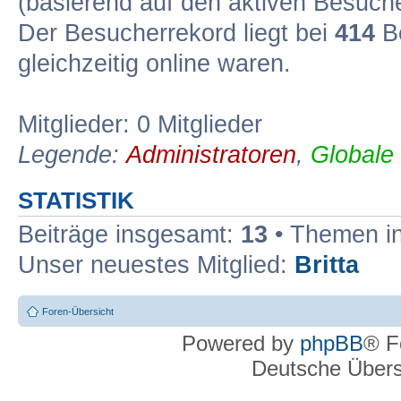
(basierend auf den aktiven Besuche
Der Besucherrekord liegt bei
414
Be
gleichzeitig online waren.
Mitglieder: 0 Mitglieder
Legende:
Administratoren
,
Globale
STATISTIK
Beiträge insgesamt:
13
• Themen i
Unser neuestes Mitglied:
Britta
Foren-Übersicht
Powered by
phpBB
® F
Deutsche Über