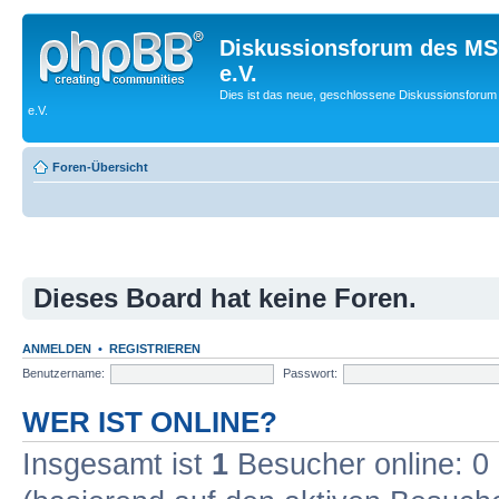
Diskussionsforum des MS
e.V.
Dies ist das neue, geschlossene Diskussionsforum
e.V.
Foren-Übersicht
Dieses Board hat keine Foren.
ANMELDEN
•
REGISTRIEREN
Benutzername:
Passwort:
WER IST ONLINE?
Insgesamt ist
1
Besucher online: 0 