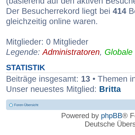
(basierend auf den aktiven Besuche
Der Besucherrekord liegt bei
414
Be
gleichzeitig online waren.
Mitglieder: 0 Mitglieder
Legende:
Administratoren
,
Globale
STATISTIK
Beiträge insgesamt:
13
• Themen i
Unser neuestes Mitglied:
Britta
Foren-Übersicht
Powered by
phpBB
® F
Deutsche Über