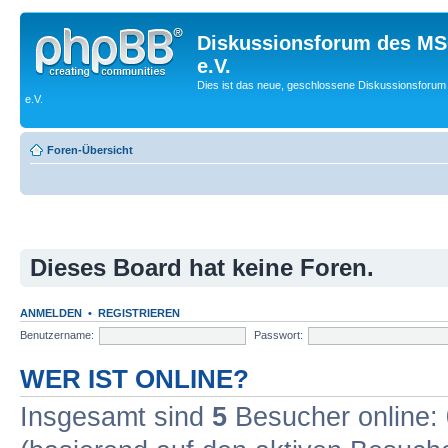
Diskussionsforum des MS
e.V.
Dies ist das neue, geschlossene Diskussionsforum
e.V.
Foren-Übersicht
Dieses Board hat keine Foren.
ANMELDEN
•
REGISTRIEREN
Benutzername:
Passwort:
WER IST ONLINE?
Insgesamt sind
5
Besucher online: 0