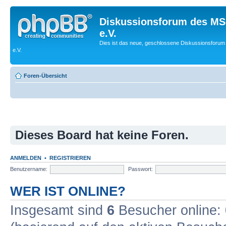
Diskussionsforum des MS
e.V.
Dies ist das neue, geschlossene Diskussionsforum
e.V.
Foren-Übersicht
Dieses Board hat keine Foren.
ANMELDEN
•
REGISTRIEREN
Benutzername:
Passwort:
WER IST ONLINE?
Insgesamt sind
6
Besucher online: 0