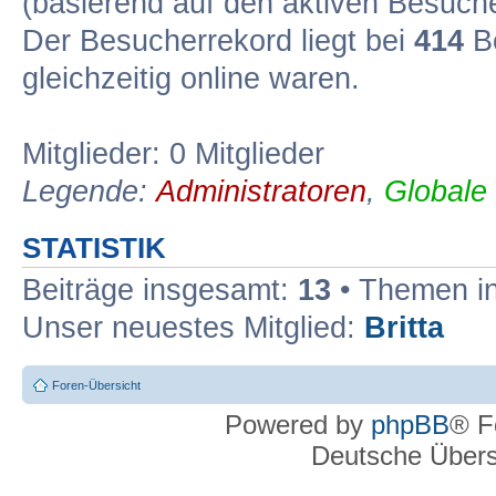
(basierend auf den aktiven Besuche
Der Besucherrekord liegt bei
414
Be
gleichzeitig online waren.
Mitglieder: 0 Mitglieder
Legende:
Administratoren
,
Globale
STATISTIK
Beiträge insgesamt:
13
• Themen i
Unser neuestes Mitglied:
Britta
Foren-Übersicht
Powered by
phpBB
® F
Deutsche Über