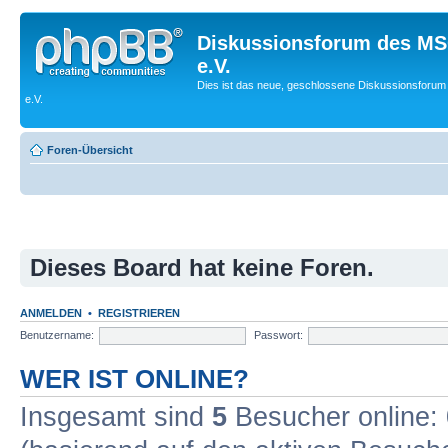
Diskussionsforum des MS
e.V.
Dies ist das neue, geschlossene Diskussionsforum
e.V.
Foren-Übersicht
Dieses Board hat keine Foren.
ANMELDEN
•
REGISTRIEREN
Benutzername:
Passwort:
WER IST ONLINE?
Insgesamt sind
5
Besucher online: 0