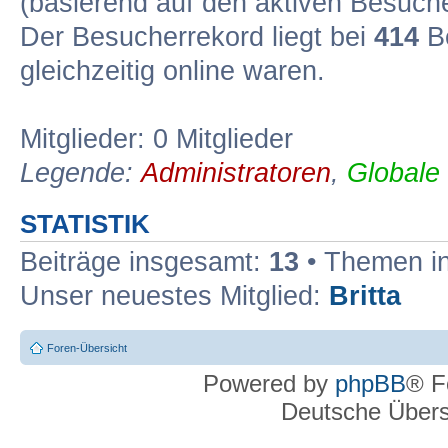
(basierend auf den aktiven Besuche
Der Besucherrekord liegt bei
414
Be
gleichzeitig online waren.
Mitglieder: 0 Mitglieder
Legende:
Administratoren
,
Globale
STATISTIK
Beiträge insgesamt:
13
• Themen i
Unser neuestes Mitglied:
Britta
Foren-Übersicht
Powered by
phpBB
® F
Deutsche Über