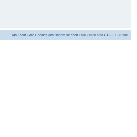
Das Team
•
Alle Cookies des Boards löschen
• Alle Zeiten sind UTC + 1 Stunde