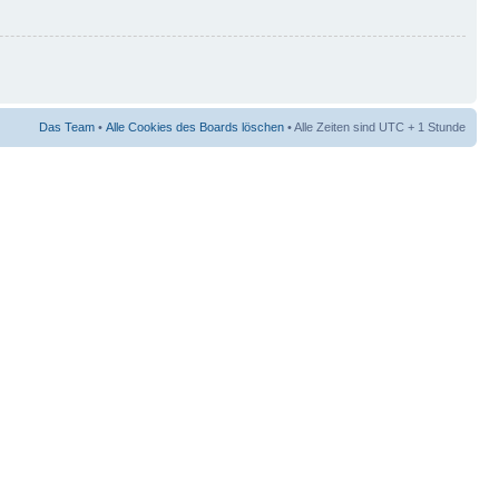
Das Team
•
Alle Cookies des Boards löschen
• Alle Zeiten sind UTC + 1 Stunde