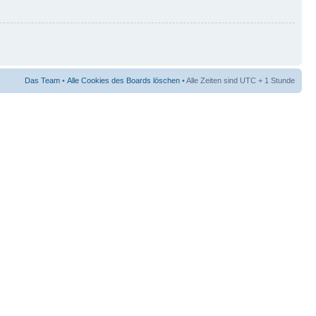
Das Team
•
Alle Cookies des Boards löschen
• Alle Zeiten sind UTC + 1 Stunde