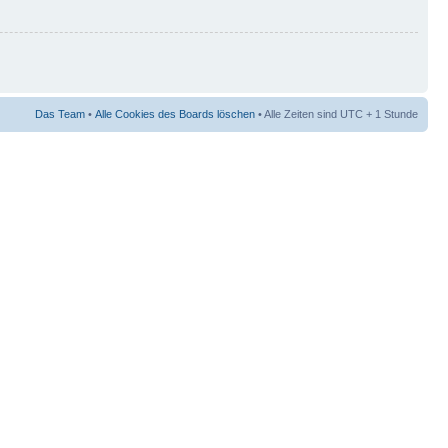
Das Team
•
Alle Cookies des Boards löschen
• Alle Zeiten sind UTC + 1 Stunde