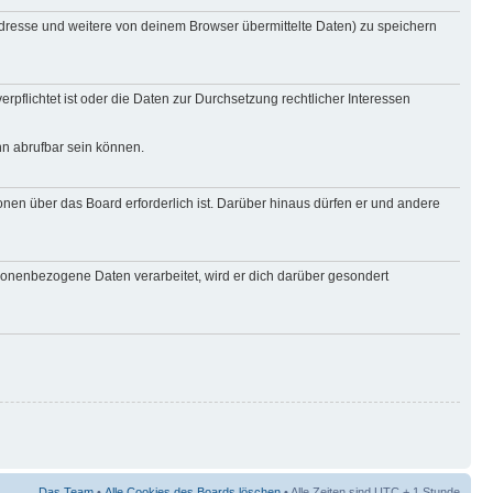
Adresse und weitere von deinem Browser übermittelte Daten) zu speichern
rpflichtet ist oder die Daten zur Durchsetzung rechtlicher Interessen
nn abrufbar sein können.
onen über das Board erforderlich ist. Darüber hinaus dürfen er und andere
rsonenbezogene Daten verarbeitet, wird er dich darüber gesondert
Das Team
•
Alle Cookies des Boards löschen
• Alle Zeiten sind UTC + 1 Stunde