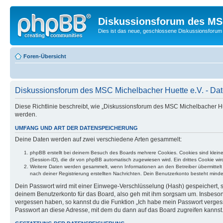
Diskussionsforum des MSC
Dies ist das neue, geschlossene Diskussionsforum 
Foren-Übersicht
Diskussionsforum des MSC Michelbacher Huette e.V. - Date
Diese Richtlinie beschreibt, wie „Diskussionsforum des MSC Michelbacher 
werden.
UMFANG UND ART DER DATENSPEICHERUNG
Deine Daten werden auf zwei verschiedene Arten gesammelt:
phpBB erstellt bei deinem Besuch des Boards mehrere Cookies. Cookies sind klein
(Session-ID), die dir von phpBB automatisch zugewiesen wird. Ein drittes Cookie w
Weitere Daten werden gesammelt, wenn Informationen an den Betreiber übermittelt we
nach deiner Registrierung erstellten Nachrichten. Dein Benutzerkonto besteht mi
Dein Passwort wird mit einer Einwege-Verschlüsselung (Hash) gespeichert, so
deinem Benutzerkonto für das Board, also geh mit ihm sorgsam um. Insbesonde
vergessen haben, so kannst du die Funktion „Ich habe mein Passwort verge
Passwort an diese Adresse, mit dem du dann auf das Board zugreifen kannst