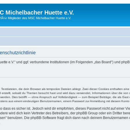
 Michelbacher Huette e.V.
fÃ¼r Mitglieder des MSC Michelbacher Huette e.V.
nschutzrichtlinie
Huette e.V.“ und ggf. verbundene Institutionen (im Folgenden „das Board“) und 
e Textdateien, die dein Browser als temporäre Dateien ablegt. Zwei dieser Cookies enthalten e
ird erstellt, sobald du Themen besucht hast und wird dazu verwendet, Informationen über die vo
rden. Dies betrifft — ohne Anspruch auf Vollständigkeit — zum Beispiel Beiträge, die als Gast e
ndestens aus einem eindeutigen Benutzernamen, einem Passwort zur Anmeldung mit diesem Konto u
 dass es sicher ist. Jedoch wird dir empfohlen, dieses Passwort nicht auf einer V
re wird dich kein Vertreter des Betreibers, der phpBB Group oder ein Dritter ber
ssen“ benutzen. Die phpBB-Software fragt dich dann nach deinem Benutzernamen 
.