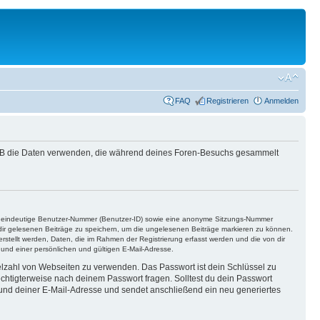
FAQ
Registrieren
Anmelden
phpBB die Daten verwenden, die während deines Foren-Besuchs gesammelt
ine eindeutige Benutzer-Nummer (Benutzer-ID) sowie eine anonyme Sitzungs-Nummer
n dir gelesenen Beiträge zu speichern, um die ungelesenen Beiträge markieren zu können.
rstellt werden, Daten, die im Rahmen der Registrierung erfasst werden und die von dir
nd einer persönlichen und gültigen E-Mail-Adresse.
ielzahl von Webseiten zu verwenden. Das Passwort ist dein Schlüssel zu
echtigterweise nach deinem Passwort fragen. Solltest du dein Passwort
und deiner E-Mail-Adresse und sendet anschließend ein neu generiertes