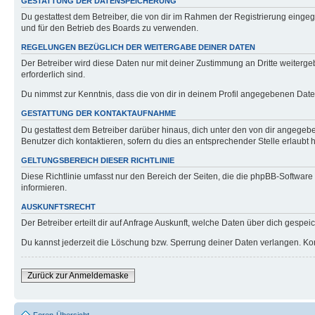
GESTATTUNG DER DATENSPEICHERUNG
Du gestattest dem Betreiber, die von dir im Rahmen der Registrierung eing
und für den Betrieb des Boards zu verwenden.
REGELUNGEN BEZÜGLICH DER WEITERGABE DEINER DATEN
Der Betreiber wird diese Daten nur mit deiner Zustimmung an Dritte weitergeb
erforderlich sind.
Du nimmst zur Kenntnis, dass die von dir in deinem Profil angegebenen Date
GESTATTUNG DER KONTAKTAUFNAHME
Du gestattest dem Betreiber darüber hinaus, dich unter den von dir angegebe
Benutzer dich kontaktieren, sofern du dies an entsprechender Stelle erlaubt h
GELTUNGSBEREICH DIESER RICHTLINIE
Diese Richtlinie umfasst nur den Bereich der Seiten, die die phpBB-Softwar
informieren.
AUSKUNFTSRECHT
Der Betreiber erteilt dir auf Anfrage Auskunft, welche Daten über dich gespeic
Du kannst jederzeit die Löschung bzw. Sperrung deiner Daten verlangen. Konta
Zurück zur Anmeldemaske