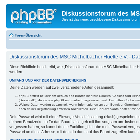
Diskussionsforum des MSC
Dies ist das neue, geschlossene Diskussionsforum 
Foren-Übersicht
Diskussionsforum des MSC Michelbacher Huette e.V. - Date
Diese Richtlinie beschreibt, wie „Diskussionsforum des MSC Michelbacher 
werden.
UMFANG UND ART DER DATENSPEICHERUNG
Deine Daten werden auf zwei verschiedene Arten gesammelt:
phpBB erstellt bei deinem Besuch des Boards mehrere Cookies. Cookies sind klein
(Session-ID), die dir von phpBB automatisch zugewiesen wird. Ein drittes Cookie w
Weitere Daten werden gesammelt, wenn Informationen an den Betreiber übermittelt we
nach deiner Registrierung erstellten Nachrichten. Dein Benutzerkonto besteht mi
Dein Passwort wird mit einer Einwege-Verschlüsselung (Hash) gespeichert, so
deinem Benutzerkonto für das Board, also geh mit ihm sorgsam um. Insbesonde
vergessen haben, so kannst du die Funktion „Ich habe mein Passwort verge
Passwort an diese Adresse, mit dem du dann auf das Board zugreifen kannst