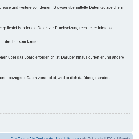
Adresse und weitere von deinem Browser übermittelte Daten) zu speichern
rpflichtet ist oder die Daten zur Durchsetzung rechtlicher Interessen
nn abrufbar sein können.
onen über das Board erforderlich ist. Darüber hinaus dürfen er und andere
rsonenbezogene Daten verarbeitet, wird er dich darüber gesondert
Das Team
•
Alle Cookies des Boards löschen
• Alle Zeiten sind UTC + 1 Stunde