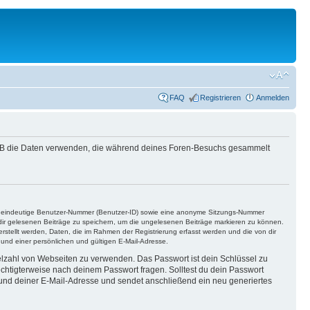
FAQ
Registrieren
Anmelden
phpBB die Daten verwenden, die während deines Foren-Besuchs gesammelt
ine eindeutige Benutzer-Nummer (Benutzer-ID) sowie eine anonyme Sitzungs-Nummer
n dir gelesenen Beiträge zu speichern, um die ungelesenen Beiträge markieren zu können.
rstellt werden, Daten, die im Rahmen der Registrierung erfasst werden und die von dir
nd einer persönlichen und gültigen E-Mail-Adresse.
ielzahl von Webseiten zu verwenden. Das Passwort ist dein Schlüssel zu
echtigterweise nach deinem Passwort fragen. Solltest du dein Passwort
und deiner E-Mail-Adresse und sendet anschließend ein neu generiertes