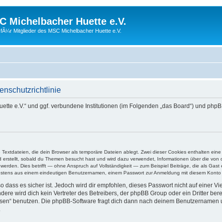
 Michelbacher Huette e.V.
fÃ¼r Mitglieder des MSC Michelbacher Huette e.V.
nschutzrichtlinie
Huette e.V.“ und ggf. verbundene Institutionen (im Folgenden „das Board“) und 
e Textdateien, die dein Browser als temporäre Dateien ablegt. Zwei dieser Cookies enthalten e
ird erstellt, sobald du Themen besucht hast und wird dazu verwendet, Informationen über die vo
rden. Dies betrifft — ohne Anspruch auf Vollständigkeit — zum Beispiel Beiträge, die als Gast e
ndestens aus einem eindeutigen Benutzernamen, einem Passwort zur Anmeldung mit diesem Konto u
 dass es sicher ist. Jedoch wird dir empfohlen, dieses Passwort nicht auf einer V
re wird dich kein Vertreter des Betreibers, der phpBB Group oder ein Dritter ber
ssen“ benutzen. Die phpBB-Software fragt dich dann nach deinem Benutzernamen 
.