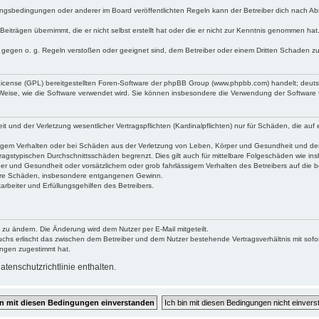
ngsbedingungen oder anderer im Board veröffentlichten Regeln kann der Betreiber dich nach A
Beiträgen übernimmt, die er nicht selbst erstellt hat oder die er nicht zur Kenntnis genommen ha
e gegen o. g. Regeln verstoßen oder geeignet sind, dem Betreiber oder einem Dritten Schaden z
 License (GPL) bereitgestellten Foren-Software der phpBB Group (www.phpbb.com) handelt; deu
 Weise, wie die Software verwendet wird. Sie können insbesondere die Verwendung der Software 
nd der Verletzung wesentlicher Vertragspflichten (Kardinalpflichten) nur für Schäden, die auf ei
igem Verhalten oder bei Schäden aus der Verletzung von Leben, Körper und Gesundheit und der Ver
ragstypischen Durchschnittsschäden begrenzt. Dies gilt auch für mittelbare Folgeschäden wie 
er und Gesundheit oder vorsätzlichem oder grob fahrlässigem Verhalten des Betreibers auf die 
elbare Schäden, insbesondere entgangenen Gewinn.
rbeiter und Erfüllungsgehilfen des Betreibers.
 zu ändern. Die Änderung wird dem Nutzer per E-Mail mitgeteilt.
uchs erlischt das zwischen dem Betreiber und dem Nutzer bestehende Vertragsverhältnis mit sofor
ungen zugestimmt hat.
tenschutzrichtlinie enthalten.