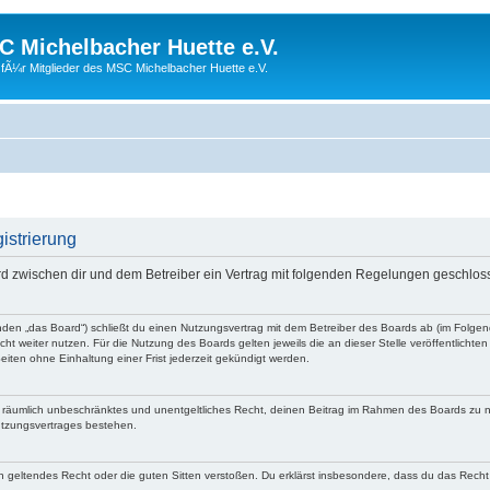
 Michelbacher Huette e.V.
fÃ¼r Mitglieder des MSC Michelbacher Huette e.V.
istrierung
rd zwischen dir und dem Betreiber ein Vertrag mit folgenden Regelungen geschlos
nden „das Board“) schließt du einen Nutzungsvertrag mit dem Betreiber des Boards ab (im Folge
ht weiter nutzen. Für die Nutzung des Boards gelten jeweils die an dieser Stelle veröffentlichte
iten ohne Einhaltung einer Frist jederzeit gekündigt werden.
 und räumlich unbeschränktes und unentgeltliches Recht, deinen Beitrag im Rahmen des Boards zu 
utzungsvertrages bestehen.
egen geltendes Recht oder die guten Sitten verstoßen. Du erklärst insbesondere, dass du das Recht