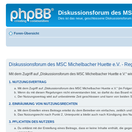
Diskussionsforum des MSC
Dies ist das neue, geschlossene Diskussionsforum 
Foren-Übersicht
Diskussionsforum des MSC Michelbacher Huette e.V. - Reg
Mit dem Zugriff auf „Diskussionsforum des MSC Michelbacher Huette e.V.“ wi
1. NUTZUNGSVERTRAG
Mit dem Zugriff auf „Diskussionsforum des MSC Michelbacher Huette e.V.“ (im Folge
Wenn du mit diesen Regelungen nicht einverstanden bist, so darfst du das Board nic
Der Nutzungsvertrag wird auf unbestimmte Zeit geschlossen und kann von beiden Se
2. EINRÄUMUNG VON NUTZUNGSRECHTEN
Mit dem Erstellen eines Beitrags erteilst du dem Betreiber ein einfaches, zeitlich
Das Nutzungsrecht nach Punkt 2, Unterpunkt a bleibt auch nach Kündigung des N
3. PFLICHTEN DES NUTZERS
Du erklärst mit der Erstellung eines Beitrags, dass er keine Inhalte enthält, die g