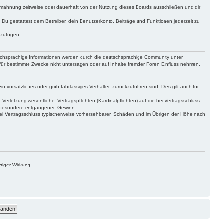
bmahnung zeitweise oder dauerhaft von der Nutzung dieses Boards ausschließen und dir
t. Du gestattest dem Betreiber, dein Benutzerkonto, Beiträge und Funktionen jederzeit zu
uzufügen.
tschsprachige Informationen werden durch die deutschsprachige Community unter
für bestimmte Zwecke nicht untersagen oder auf Inhalte fremder Foren Einfluss nehmen.
n vorsätzliches oder grob fahrlässiges Verhalten zurückzuführen sind. Dies gilt auch für
letzung wesentlicher Vertragspflichten (Kardinalpflichten) auf die bei Vertragsschluss
insbesondere entgangenen Gewinn.
bei Vertragsschluss typischerweise vorhersehbaren Schäden und im Übrigen der Höhe nach
tiger Wirkung.