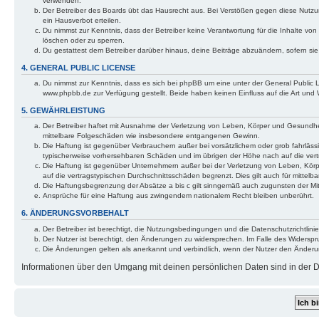
verwenden.
Der Betreiber des Boards übt das Hausrecht aus. Bei Verstößen gegen diese Nutzu
ein Hausverbot erteilen.
Du nimmst zur Kenntnis, dass der Betreiber keine Verantwortung für die Inhalte von 
löschen oder zu sperren.
Du gestattest dem Betreiber darüber hinaus, deine Beiträge abzuändern, sofern si
4. GENERAL PUBLIC LICENSE
Du nimmst zur Kenntnis, dass es sich bei phpBB um eine unter der General Public
www.phpbb.de zur Verfügung gestellt. Beide haben keinen Einfluss auf die Art und
5. GEWÄHRLEISTUNG
Der Betreiber haftet mit Ausnahme der Verletzung von Leben, Körper und Gesundheit u
mittelbare Folgeschäden wie insbesondere entgangenen Gewinn.
Die Haftung ist gegenüber Verbrauchern außer bei vorsätzlichem oder grob fahrläss
typischerweise vorhersehbaren Schäden und im übrigen der Höhe nach auf die vert
Die Haftung ist gegenüber Unternehmern außer bei der Verletzung von Leben, Körp
auf die vertragstypischen Durchschnittsschäden begrenzt. Dies gilt auch für mitt
Die Haftungsbegrenzung der Absätze a bis c gilt sinngemäß auch zugunsten der Mita
Ansprüche für eine Haftung aus zwingendem nationalem Recht bleiben unberührt.
6. ÄNDERUNGSVORBEHALT
Der Betreiber ist berechtigt, die Nutzungsbedingungen und die Datenschutzrichtlinie
Der Nutzer ist berechtigt, den Änderungen zu widersprechen. Im Falle des Widerspr
Die Änderungen gelten als anerkannt und verbindlich, wenn der Nutzer den Änder
Informationen über den Umgang mit deinen persönlichen Daten sind in der Da