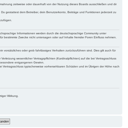
bmahnung zeitweise oder dauerhaft von der Nutzung dieses Boards ausschließen und dir
t. Du gestattest dem Betreiber, dein Benutzerkonto, Beiträge und Funktionen jederzeit zu
uzufügen.
tschsprachige Informationen werden durch die deutschsprachige Community unter
für bestimmte Zwecke nicht untersagen oder auf Inhalte fremder Foren Einfluss nehmen.
n vorsätzliches oder grob fahrlässiges Verhalten zurückzuführen sind. Dies gilt auch für
letzung wesentlicher Vertragspflichten (Kardinalpflichten) auf die bei Vertragsschluss
insbesondere entgangenen Gewinn.
bei Vertragsschluss typischerweise vorhersehbaren Schäden und im Übrigen der Höhe nach
tiger Wirkung.