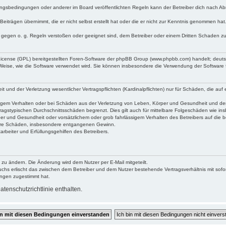
ngsbedingungen oder anderer im Board veröffentlichten Regeln kann der Betreiber dich nach A
Beiträgen übernimmt, die er nicht selbst erstellt hat oder die er nicht zur Kenntnis genommen ha
e gegen o. g. Regeln verstoßen oder geeignet sind, dem Betreiber oder einem Dritten Schaden z
 License (GPL) bereitgestellten Foren-Software der phpBB Group (www.phpbb.com) handelt; deu
 Weise, wie die Software verwendet wird. Sie können insbesondere die Verwendung der Software 
nd der Verletzung wesentlicher Vertragspflichten (Kardinalpflichten) nur für Schäden, die auf ei
igem Verhalten oder bei Schäden aus der Verletzung von Leben, Körper und Gesundheit und der Ver
ragstypischen Durchschnittsschäden begrenzt. Dies gilt auch für mittelbare Folgeschäden wie 
er und Gesundheit oder vorsätzlichem oder grob fahrlässigem Verhalten des Betreibers auf die 
elbare Schäden, insbesondere entgangenen Gewinn.
rbeiter und Erfüllungsgehilfen des Betreibers.
 zu ändern. Die Änderung wird dem Nutzer per E-Mail mitgeteilt.
uchs erlischt das zwischen dem Betreiber und dem Nutzer bestehende Vertragsverhältnis mit sofor
ungen zugestimmt hat.
tenschutzrichtlinie enthalten.