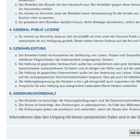
verwenden.
Der Betreiber des Boards übt das Hausrecht aus. Bei Verstößen gegen diese Nutzu
ein Hausverbot erteilen.
Du nimmst zur Kenntnis, dass der Betreiber keine Verantwortung für die Inhalte von 
löschen oder zu sperren.
Du gestattest dem Betreiber darüber hinaus, deine Beiträge abzuändern, sofern si
4. GENERAL PUBLIC LICENSE
Du nimmst zur Kenntnis, dass es sich bei phpBB um eine unter der General Public
www.phpbb.de zur Verfügung gestellt. Beide haben keinen Einfluss auf die Art und
5. GEWÄHRLEISTUNG
Der Betreiber haftet mit Ausnahme der Verletzung von Leben, Körper und Gesundheit u
mittelbare Folgeschäden wie insbesondere entgangenen Gewinn.
Die Haftung ist gegenüber Verbrauchern außer bei vorsätzlichem oder grob fahrläss
typischerweise vorhersehbaren Schäden und im übrigen der Höhe nach auf die vert
Die Haftung ist gegenüber Unternehmern außer bei der Verletzung von Leben, Körp
auf die vertragstypischen Durchschnittsschäden begrenzt. Dies gilt auch für mitt
Die Haftungsbegrenzung der Absätze a bis c gilt sinngemäß auch zugunsten der Mita
Ansprüche für eine Haftung aus zwingendem nationalem Recht bleiben unberührt.
6. ÄNDERUNGSVORBEHALT
Der Betreiber ist berechtigt, die Nutzungsbedingungen und die Datenschutzrichtlinie
Der Nutzer ist berechtigt, den Änderungen zu widersprechen. Im Falle des Widerspr
Die Änderungen gelten als anerkannt und verbindlich, wenn der Nutzer den Änder
Informationen über den Umgang mit deinen persönlichen Daten sind in der Da