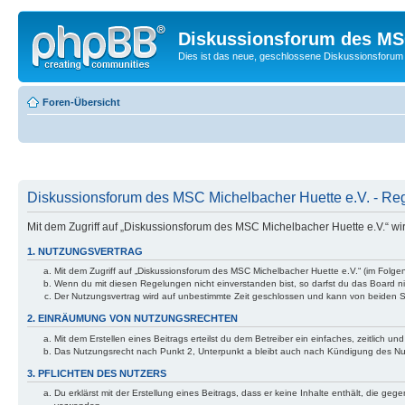
Diskussionsforum des MSC
Dies ist das neue, geschlossene Diskussionsforum 
Foren-Übersicht
Diskussionsforum des MSC Michelbacher Huette e.V. - Reg
Mit dem Zugriff auf „Diskussionsforum des MSC Michelbacher Huette e.V.“ wi
1. NUTZUNGSVERTRAG
Mit dem Zugriff auf „Diskussionsforum des MSC Michelbacher Huette e.V.“ (im Folge
Wenn du mit diesen Regelungen nicht einverstanden bist, so darfst du das Board nic
Der Nutzungsvertrag wird auf unbestimmte Zeit geschlossen und kann von beiden Se
2. EINRÄUMUNG VON NUTZUNGSRECHTEN
Mit dem Erstellen eines Beitrags erteilst du dem Betreiber ein einfaches, zeitlich
Das Nutzungsrecht nach Punkt 2, Unterpunkt a bleibt auch nach Kündigung des N
3. PFLICHTEN DES NUTZERS
Du erklärst mit der Erstellung eines Beitrags, dass er keine Inhalte enthält, die g