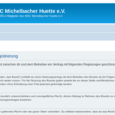
 Michelbacher Huette e.V.
fÃ¼r Mitglieder des MSC Michelbacher Huette e.V.
istrierung
rd zwischen dir und dem Betreiber ein Vertrag mit folgenden Regelungen geschlos
nden „das Board“) schließt du einen Nutzungsvertrag mit dem Betreiber des Boards ab (im Folge
ht weiter nutzen. Für die Nutzung des Boards gelten jeweils die an dieser Stelle veröffentlichte
iten ohne Einhaltung einer Frist jederzeit gekündigt werden.
 und räumlich unbeschränktes und unentgeltliches Recht, deinen Beitrag im Rahmen des Boards zu 
utzungsvertrages bestehen.
egen geltendes Recht oder die guten Sitten verstoßen. Du erklärst insbesondere, dass du das Recht