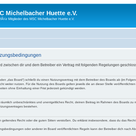
 Michelbacher Huette e.V.
fÃ¼r Mitglieder des MSC Michelbacher Huette e.V.
utzungsbedingungen
rd zwischen dir und dem Betreiber ein Vertrag mit folgenden Regelungen geschlos
nden „das Board“) schließt du einen Nutzungsvertrag mit dem Betreiber des Boards ab (im Folge
ht weiter nutzen. Für die Nutzung des Boards gelten jeweils die an dieser Stelle veröffentlichte
iten ohne Einhaltung einer Frist jederzeit gekündigt werden.
 und räumlich unbeschränktes und unentgeltliches Recht, deinen Beitrag im Rahmen des Boards zu 
utzungsvertrages bestehen.
egen geltendes Recht oder die guten Sitten verstoßen. Du erklärst insbesondere, dass du das Recht
ngsbedingungen oder anderer im Board veröffentlichten Regeln kann der Betreiber dich nach A