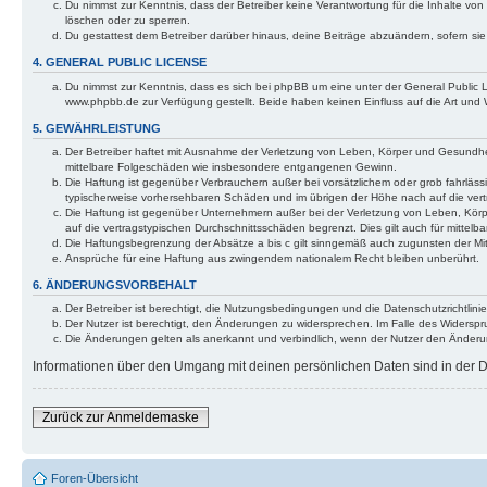
Du nimmst zur Kenntnis, dass der Betreiber keine Verantwortung für die Inhalte von 
löschen oder zu sperren.
Du gestattest dem Betreiber darüber hinaus, deine Beiträge abzuändern, sofern si
4. GENERAL PUBLIC LICENSE
Du nimmst zur Kenntnis, dass es sich bei phpBB um eine unter der General Public
www.phpbb.de zur Verfügung gestellt. Beide haben keinen Einfluss auf die Art und
5. GEWÄHRLEISTUNG
Der Betreiber haftet mit Ausnahme der Verletzung von Leben, Körper und Gesundheit u
mittelbare Folgeschäden wie insbesondere entgangenen Gewinn.
Die Haftung ist gegenüber Verbrauchern außer bei vorsätzlichem oder grob fahrläss
typischerweise vorhersehbaren Schäden und im übrigen der Höhe nach auf die vert
Die Haftung ist gegenüber Unternehmern außer bei der Verletzung von Leben, Körp
auf die vertragstypischen Durchschnittsschäden begrenzt. Dies gilt auch für mitt
Die Haftungsbegrenzung der Absätze a bis c gilt sinngemäß auch zugunsten der Mita
Ansprüche für eine Haftung aus zwingendem nationalem Recht bleiben unberührt.
6. ÄNDERUNGSVORBEHALT
Der Betreiber ist berechtigt, die Nutzungsbedingungen und die Datenschutzrichtlinie
Der Nutzer ist berechtigt, den Änderungen zu widersprechen. Im Falle des Widerspr
Die Änderungen gelten als anerkannt und verbindlich, wenn der Nutzer den Änder
Informationen über den Umgang mit deinen persönlichen Daten sind in der Da
Zurück zur Anmeldemaske
Foren-Übersicht