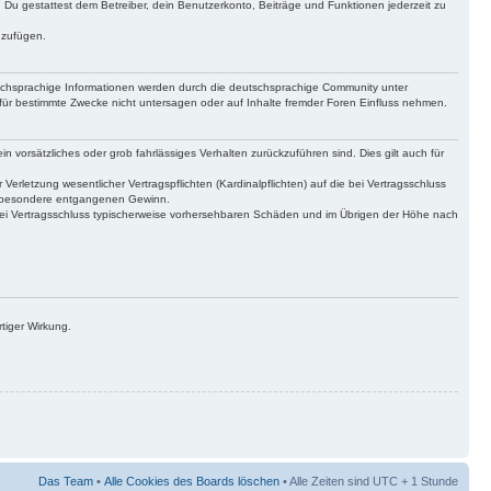
t. Du gestattest dem Betreiber, dein Benutzerkonto, Beiträge und Funktionen jederzeit zu
uzufügen.
tschsprachige Informationen werden durch die deutschsprachige Community unter
für bestimmte Zwecke nicht untersagen oder auf Inhalte fremder Foren Einfluss nehmen.
n vorsätzliches oder grob fahrlässiges Verhalten zurückzuführen sind. Dies gilt auch für
letzung wesentlicher Vertragspflichten (Kardinalpflichten) auf die bei Vertragsschluss
insbesondere entgangenen Gewinn.
bei Vertragsschluss typischerweise vorhersehbaren Schäden und im Übrigen der Höhe nach
tiger Wirkung.
Das Team
•
Alle Cookies des Boards löschen
• Alle Zeiten sind UTC + 1 Stunde