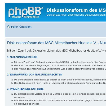
Diskussionsforum des MSC
Dies ist das neue, geschlossene Diskussionsforum 
Foren-Übersicht
Diskussionsforum des MSC Michelbacher Huette e.V. - N
Mit dem Zugriff auf „Diskussionsforum des MSC Michelbacher Huette e.V.“ wi
1. NUTZUNGSVERTRAG
Mit dem Zugriff auf „Diskussionsforum des MSC Michelbacher Huette e.V.“ (im Folge
Wenn du mit diesen Regelungen nicht einverstanden bist, so darfst du das Board nic
Der Nutzungsvertrag wird auf unbestimmte Zeit geschlossen und kann von beiden Se
2. EINRÄUMUNG VON NUTZUNGSRECHTEN
Mit dem Erstellen eines Beitrags erteilst du dem Betreiber ein einfaches, zeitlich
Das Nutzungsrecht nach Punkt 2, Unterpunkt a bleibt auch nach Kündigung des N
3. PFLICHTEN DES NUTZERS
Du erklärst mit der Erstellung eines Beitrags, dass er keine Inhalte enthält, die g
verwenden.
Der Betreiber des Boards übt das Hausrecht aus. Bei Verstößen gegen diese Nutzu
ein Hausverbot erteilen.