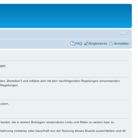
FAQ
Registrieren
Anmelden
sen:
nden „Betreiber“) und erklärst dich mit den nachfolgenden Regelungen einverstanden.
n Regelungen.
nutzen.
 besitzt, die in deinen Beiträgen verwendeten Links und Bilder zu setzen bzw. zu
bmahnung zeitweise oder dauerhaft von der Nutzung dieses Boards ausschließen und dir