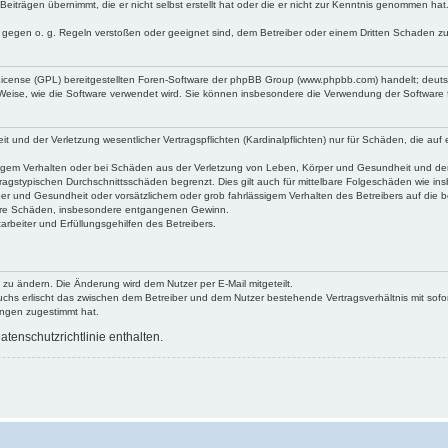
Beiträgen übernimmt, die er nicht selbst erstellt hat oder die er nicht zur Kenntnis genommen ha
e gegen o. g. Regeln verstoßen oder geeignet sind, dem Betreiber oder einem Dritten Schaden z
 License (GPL) bereitgestellten Foren-Software der phpBB Group (www.phpbb.com) handelt; deu
 Weise, wie die Software verwendet wird. Sie können insbesondere die Verwendung der Software 
nd der Verletzung wesentlicher Vertragspflichten (Kardinalpflichten) nur für Schäden, die auf ei
igem Verhalten oder bei Schäden aus der Verletzung von Leben, Körper und Gesundheit und der Ver
ragstypischen Durchschnittsschäden begrenzt. Dies gilt auch für mittelbare Folgeschäden wie 
er und Gesundheit oder vorsätzlichem oder grob fahrlässigem Verhalten des Betreibers auf die 
elbare Schäden, insbesondere entgangenen Gewinn.
rbeiter und Erfüllungsgehilfen des Betreibers.
 zu ändern. Die Änderung wird dem Nutzer per E-Mail mitgeteilt.
uchs erlischt das zwischen dem Betreiber und dem Nutzer bestehende Vertragsverhältnis mit sofor
ungen zugestimmt hat.
tenschutzrichtlinie enthalten.